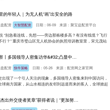
里的年轻人｜为无人机“画”出安全的路
实盘配资
日期：06-09
来源：聚宝盆配资平台
大智慧配资
悦 “别急着连线，先想——旁边那栋楼多高？有没有线缆？飞行
不行？” 重庆市璧山区无人机协会的执照培训教室里，宋元茂站
快牛策略 蓝厅观察丨多国领导人密集访华&#32;凸显中国吸引力
实盘配资
日期：05-26
来源：配资网之家官网
快牛策略
交出现了一个引人关注的现象，多国领导人密集来到中国访问，
全球南方国家，从山水相连的友邻到远道而来的客人，全球掀起
期货配资网平台 “杰出外交使者奖章”获得者说｜“更加努力地促进沙中友好关系发展”