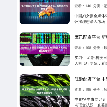
查看：
146
分类：
中国妇女报全媒体记
怀揣理想踏入考场
北京东城....
查看：
198
分类：
实习生 孟浩 科技
人机飞行学院，看
面操控台....
查看：
195
分类：
中青报·中青网记者 
考语文试题一直受