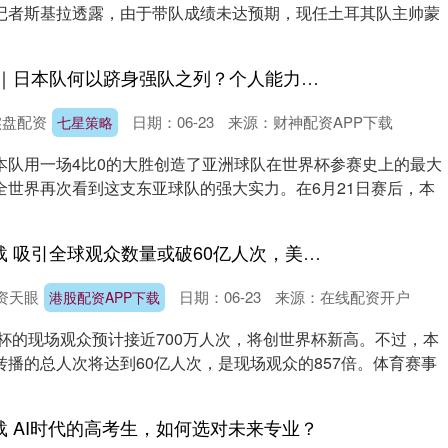
记者斯基拉透露，由于带队成绩未达预期，现任土耳其队主帅蒙
.
七星策略 世界杯｜日本队何以跻身强队之列？个人能力保证战术执行，放弃传控追求效率
实盘配资
日期：06-23
来源：财神配资APP下载
七星策略
本队用一场4比0的大胜创造了亚洲球队在世界杯参赛史上的最大
全世界再次看到这支东亚球队的强大实力。在6月21日赛后，本
港股配资APP下载 吸引全球观众数量或破60亿人次，美加墨世界杯创转播信号制作规格、技术之最
资天眼
日期：06-23
来源：在线配资开户
港股配资APP下载
界杯的现场观众预计接近700万人次，将创世界杯新高。不过，本
播的总人次将达到60亿人次，是现场观众的857倍。体育赛事
载 AI时代的高考生，如何选对未来专业？