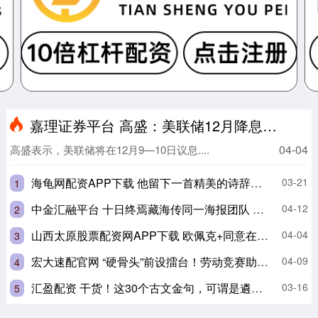
嘉理证券平台 高盛：美联储12月降息已成定局
04-04
高盛表示，美联储将在12月9—10日议息....
海龟网配资APP下载 他留下一首精美的诗辞官还乡，而避免了杀身之祸，苏轼曾赋诗盛赞
03-21
1
中金汇融平台 十日终焉藏海传同一海报团队 肖战转型关键之战
04-12
2
山西太原股票配资网APP下载 欧佩克+同意在2026年保持集团整体石油产量不变
04-04
3
宏大速配官网 “硬骨头”前设擂台！劳动竞赛助力福建福州都市圈交通提速
04-09
4
汇盈配资 干货！这30个古文金句，可谓是遴选写作中的点睛之笔（小军师遴选）
03-16
5