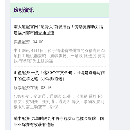
滚动资讯
宏大速配官网 “硬骨头”前设擂台！劳动竞赛助力福
建福州都市圈交通提速
实盘配资
04-09
中工网讯 4月1日，位于福建省福州市的双福高速Z2
项目工地机器轰鸣、旗帜飘扬。一场以“比进度·赛高
效·守承诺”为主题的福
汇盈配资 干货！这30个古文金句，可谓是遴选写作
中的点睛之笔（小军师遴选）
股票配资在线
03-16
1.穷则变，变则通，通则久 出处：《周易·系辞下》
原文：穷则变，变则通，通则久 释义：事物发展到
极限时需主动变革，以保
融丰配资 男单时隔九年再夺冠女双包揽金银牌，国
羽亚锦赛有收获有遗憾