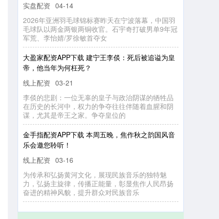
实盘配资
04-14
2026年亚洲羽毛球锦标赛昨天在宁波落幕，中国羽
毛球队以两金两银两铜收官。石宇奇打破男单9年冠
军荒、李怡婧/罗徐敏首夺女
大盈家配资APP下载 建宁王李倓：死后被追谥为皇
帝，他当年为何枉死？
线上配资
03-21
李倓的悲剧：一位无辜的皇子与政治阴谋的牺牲品
在历史的长河中，权力的争夺往往伴随着血腥和阴
谋，尤其是帝王之家。争夺皇位的
金手指配资APP下载 本周五晚，焦作秋之韵国风音
乐会邀您聆听！
线上配资
03-16
为传承和弘扬黄河文化，展现民族音乐的独特魅
力，弘扬主旋律，传播正能量，彰显焦作人民昂扬
奋进的精神风貌，提升群众对民族音乐