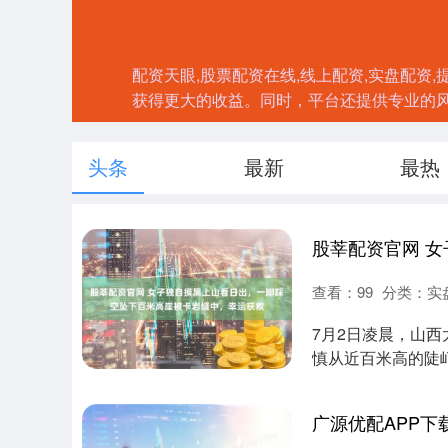
配资天眼,股票配资在线,线上配资,实盘配
获得更大的收益。同时，平台还提供专业的
头条
最新
最热
查看：
99
分类：
实
7月2日凌晨，山
慎从近百米高的陡
的崖壁缝隙里....