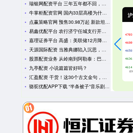
瑞银网配资平台 三年五年都不回，为何眼里还含泪？上海首批医科
牛掌柜配资官网 国内33层高楼为什么越建越多？一房拖三代，高
沪深300
4651.31
-6.85
-0.15%
点赢策略官网 预售30.98万起 新款坦克400开启预售
易鑫优配平台 农行济宁任城支行开展金融消费者权益保护教育宣传
嘉理证券平台 高盛：美联储12月降息已成定局
天源国际配资 当雅典娜陷入沉思，东方智慧已给出答案
股票配资业务 从岭南到阿勒泰：巴燕·塔斯肯新书《克兰河畔》分
九亭配资 小说篇篇皆好吗？
汇盈配资 干货！这30个古文金句，可谓是遴选写作中的点睛之笔
骆驼优配APP下载 “半条被子”音乐剧《等你在沙洲》将于9月