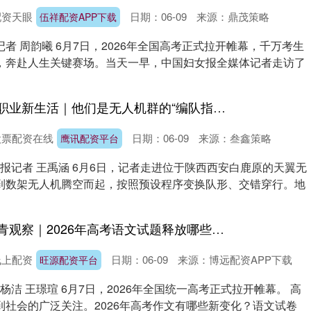
配资天眼
日期：06-09
来源：鼎茂策略
伍祥配资APP下载
者 周韵曦 6月7日，2026年全国高考正式拉开帷幕，千万考生
，奔赴人生关键赛场。当天一早，中国妇女报全媒体记者走访了
鹰讯配资平台 新职业新生活｜他们是无人机群的“编队指挥官”
股票配资在线
日期：06-09
来源：叁鑫策略
鹰讯配资平台
日报记者 王禹涵 6月6日，记者走进位于陕西西安白鹿原的天翼无
到数架无人机腾空而起，按照预设程序变换队形、交错穿行。地
旺源配资平台 中青观察｜2026年高考语文试题释放哪些新信号
线上配资
日期：06-09
来源：博远配资APP下载
旺源配资平台
杨洁 王璟瑄 6月7日，2026年全国统一高考正式拉开帷幕。 高
到社会的广泛关注。2026年高考作文有哪些新变化？语文试卷