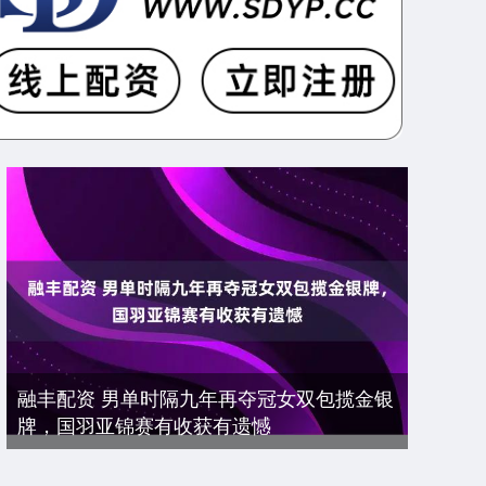
融丰配资 男单时隔九年再夺冠女双包揽金银
牌，国羽亚锦赛有收获有遗憾