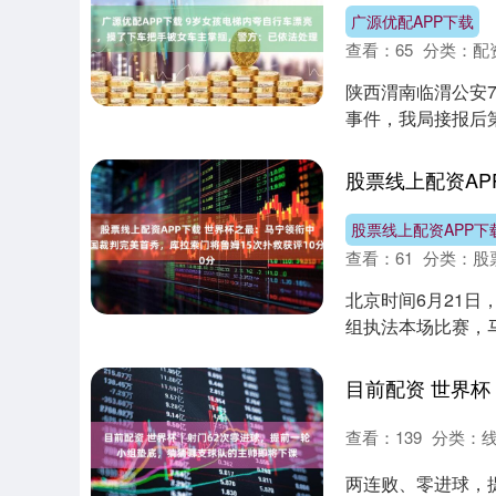
广源优配APP下载
查看：
65
分类：
配
陕西渭南临渭公安
事件，我局接报后
人，案件细节依....
股票线上配资APP下
查看：
61
分类：
股
北京时间6月21日
组执法本场比赛，
（VAR）....
查看：
139
分类：
两连败、零进球，