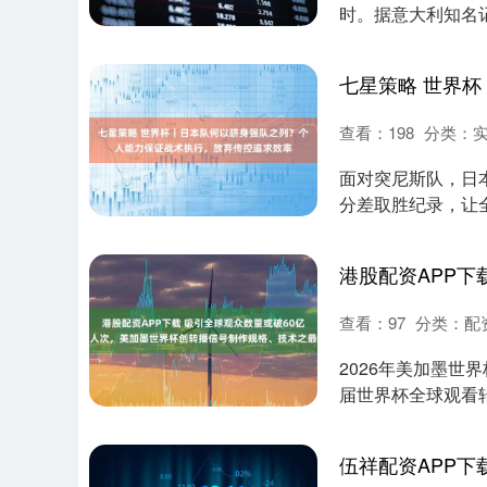
时。据意大利知名
特拉将在世界杯结...
查看：
198
分类：
面对突尼斯队，日
分差取胜纪录，让
报记者采访了....
查看：
97
分类：
配
2026年美加墨世
届世界杯全球观看转
内容最....
伍祥配资APP下