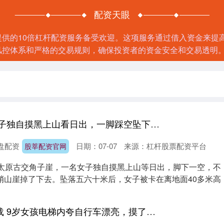
配资天眼
资,提供的10倍杠杆配资服务备受欢迎。这项服务通过借入资金来
风控体系和严格的交易规则，确保投资者的资金安全和交易透明
股莘配资官网 女子独自摸黑上山看日出，一脚踩空坠下百米高崖被卡岩缝中，幸运获救
盘配资
日期：07-07
来源：杠杆股票配资平台
股莘配资官网
西太原古交角子崖，一名女子独自摸黑上山等日出，脚下一空，不
峭山崖掉了下去。坠落五六十米后，女子被卡在离地面40多米高
广源优配APP下载 9岁女孩电梯内夸自行车漂亮，摸了下车把手被女车主掌掴，警方：已依法处理