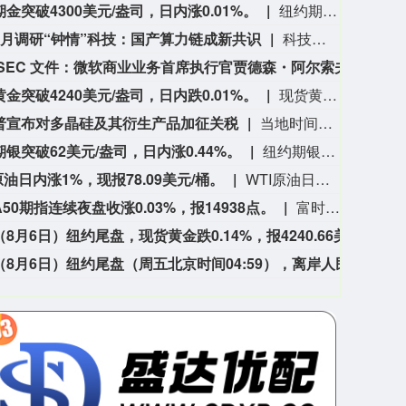
金突破4300美元/盎司，日内涨0.01%。
纽约期金突破4300美元/盎司，日内涨0.01%。
7月调研“钟情”科技：国产算力链成新共识
科技板块的阶段性调整，并未降低机构的调研热情。电子、通信、计算机等科技板块依旧是私募机构重点关注方向。采访发现，私募对调整后的科技板块布局热情仍在，正在产业链内部“摸排”新的投资机会。其中，国产算力链凭借产业趋势、自主可控及长期成长空间等逻辑，有望成为下一阶段私募的重点关注方向。 私募排排网数据显示，7月共有690家私募机构参与A股调研，覆盖294只个股，累计调研1578次。从行业分布来看，科技制造仍是机构调研重点。7月私募调研电子行业达到610次，占全部调研次数的38.66%；通信、计算机行业分别获得137次和136次调研。（上证报）
3515.56
基金指数
722
-19.58
-0.55%
美国 SEC 文件：微软商业业务首席执行官贾德森・阿尔索夫，于 8 月 5 日在公开市场减持 10000 股微软股票，每股平均成交价 487.893 美元。
美国 
金突破4240美元/盎司，日内跌0.01%。
现货黄金突破4240美元/盎司，日内跌0.01%。
普宣布对多晶硅及其衍生产品加征关税
当地时间8月6日，美国总统特朗普签署行政令，依据《1962年贸易扩展法》第232条，对进口多晶硅及其衍生产品采取最低进口价格和额外关税措施，以支持美国国内多晶硅、半导体和太阳能供应链。公告规定，最低进口价格分别为：多晶硅每公斤21美元；多晶硅锭和晶圆每公斤100美元；太阳能电池每瓦0.22美元；太阳能组件每瓦0.38美元。同时，美国将对公告附件所列多晶硅锭及相关衍生产品加征15%的从价关税。相关措施将自2026年12月4日美国东部时间凌晨12时01分起生效。公告还授权商务部建立“回流美国”激励计划。企业如承诺在美国建设、翻新或扩建多晶硅、硅锭、晶圆或太阳能电池生产设施，并在2029年1月20日前开工，可申请部分进口设备和相关产品免缴第232条关税。（央视新闻）
银突破62美元/盎司，日内涨0.44%。
纽约期银突破62美元/盎司，日内涨0.44%。
原油日内涨1%，现报78.09美元/桶。
WTI原油日内涨1%，现报78.09美元/桶。
50期指连续夜盘收涨0.03%，报14938点。
富时A50期指连续夜盘收涨0.03%，报14938点。
周四（8月6日）纽约尾盘，现货黄金跌0.14%，报4240.66美元/盎司，亚太早盘走高、北京时间10:07达到4304.09美元，之后持续震荡下行。现货白银跌0.83%，报61.5299美元/盎司，日内持续震荡下行，交投于62.9050-60.8750美元。COMEX铜期货跌0.12%，报6.7195美元/磅，欧股早盘显著上扬、17:35达到6.8665美元。
周四（
周四（8月6日）纽约尾盘（周五北京时间04:59），离岸人民币（CNH）兑美元报6.7476元，较周三纽约尾盘涨6点，日内整体交投于6.7455-6.7519元区间。
周四（