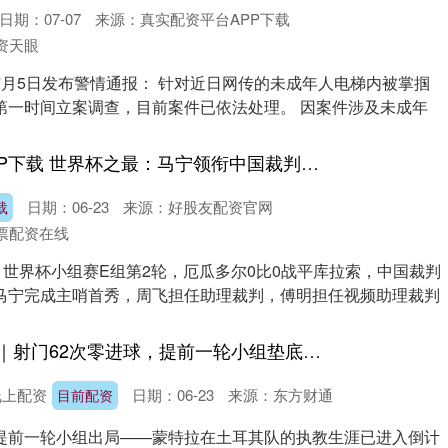
日期：07-07
来源：真实配资平台APP下载
资天眼
7月5日发布警情通报： 针对近日网传的未成年人电梯内被掌掴
第一时间立案调查，目前案件已依法处理。 因案件涉及未成年
股票线上配资APP下载 世界杯之最：马宁领衔中国裁判完美首秀，库拉索门将鲁姆15次扑救获评10分
日期：06-23
来源：好股友配资官网
载
票配资在线
，世界杯小组赛E组第2轮，厄瓜多尔0比0战平库拉索，中国裁判
马宁完成主哨首秀，周飞担任助理裁判，傅明担任视频助理裁判
目前配资 世界杯｜射门62次零进球，提前一轮小组垫底，猜猜哪支球队的主帅即将下课
线上配资
日期：06-23
来源：东方财通
目前配资
提前一轮小组出局——蒙特拉在土耳其队的执教生涯已进入倒计